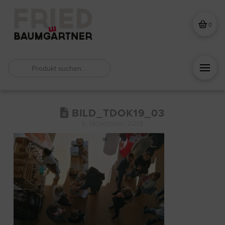
0
Search
for:
BILD_TDOK19_03
5. November 2019