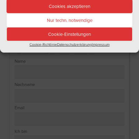
Cookies akzeptieren
Nur techn. notwendige
Cookie-Einstellungen
NEWSLETTER
Cookie-Richtlinie
Datenschutzerklärung
Impressum
Haben Sie Lust auf regelmäßige Informationen aus der Welt des Weins?
Tragen Sie sich doch gleich in unseren Newsletter ein!
Name
Nachname
Email
Ich bin