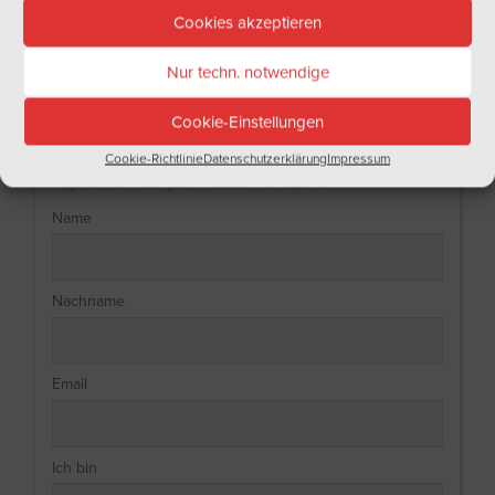
Cookies akzeptieren
Nur techn. notwendige
Cookie-Einstellungen
NEWSLETTER
Cookie-Richtlinie
Datenschutzerklärung
Impressum
Haben Sie Lust auf regelmäßige Informationen aus der Welt des Weins?
Tragen Sie sich doch gleich in unseren Newsletter ein!
Name
Nachname
Email
Ich bin