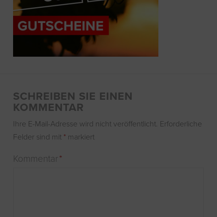
SCHREIBEN SIE EINEN
KOMMENTAR
Ihre E-Mail-Adresse wird nicht veröffentlicht.
Erforderliche
Felder sind mit
*
markiert
Kommentar
*