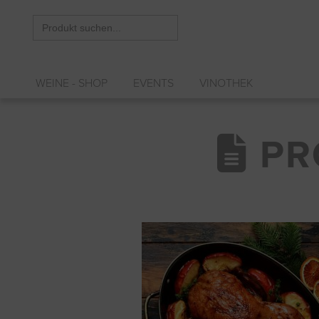
Search
for:
WEINE - SHOP
EVENTS
VINOTHEK
PR