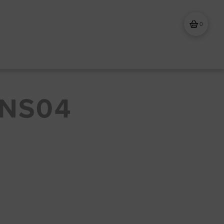
0
NS04