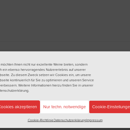
 möchten Ihnen nicht nur exzellente Weine bieten, sondern
h ein ebenso hervorragendes Nutzererlebnis auf unserer
seite. Zu diesem Zweck setzen wir Cookies ein, um unsere
seite kontinuierlich für Sie zu optimieren und unseren Service
verbessern. Weitere Informationen hierzu finden Sie in unserer
tenschutzerklärung
.
ookies akzeptieren
Nur techn. notwendige
Cookie-Einstellung
Cookie-Richtlinie
Datenschutzerklärung
Impressum