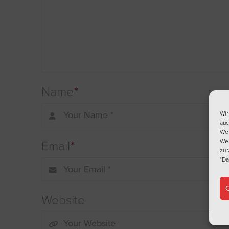
Name
*
Wir
auc
Web
Web
Email
*
zu 
"Da
C
Website