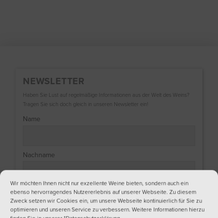
NEWSLETTER
Haben Sie Lust auf regelmäßige Informationen aus der Welt des Weins?
Tragen Sie sich doch gleich in unseren Newsletter ein!
Name
Nachname
Wir möchten Ihnen nicht nur exzellente Weine bieten, sondern auch ein
Email
ebenso hervorragendes Nutzererlebnis auf unserer Webseite. Zu diesem
Zweck setzen wir Cookies ein, um unsere Webseite kontinuierlich für Sie zu
optimieren und unseren Service zu verbessern. Weitere Informationen hierzu