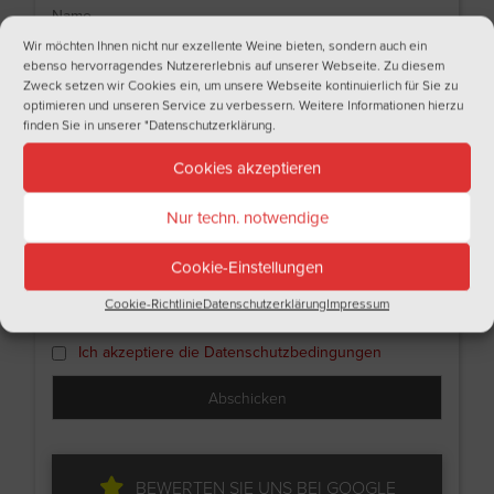
Name
Wir möchten Ihnen nicht nur exzellente Weine bieten, sondern auch ein
ebenso hervorragendes Nutzererlebnis auf unserer Webseite. Zu diesem
Zweck setzen wir Cookies ein, um unsere Webseite kontinuierlich für Sie zu
Nachname
optimieren und unseren Service zu verbessern. Weitere Informationen hierzu
finden Sie in unserer
"Datenschutzerklärung
.
Cookies akzeptieren
Email
Nur techn. notwendige
Ich bin
Cookie-Einstellungen
Cookie-Richtlinie
Datenschutzerklärung
Impressum
Ich akzeptiere die Datenschutzbedingungen
BEWERTEN SIE UNS BEI GOOGLE