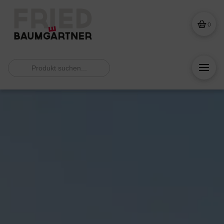
0
Search
for: