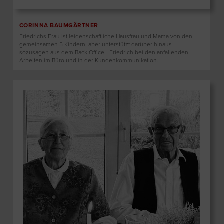
CORINNA BAUMGÄRTNER
Friedrichs Frau ist leidenschaftliche Hausfrau und Mama von den
gemeinsamen 5 Kindern, aber unterstützt darüber hinaus -
sozusagen aus dem Back Office - Friedrich bei den anfallenden
Arbeiten im Büro und in der Kundenkommunikation.