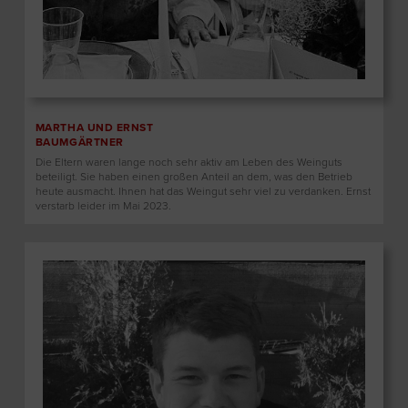
MARTHA UND ERNST
BAUMGÄRTNER
Die Eltern waren lange noch sehr aktiv am Leben des Weinguts
beteiligt. Sie haben einen großen Anteil an dem, was den Betrieb
heute ausmacht. Ihnen hat das Weingut sehr viel zu verdanken. Ernst
verstarb leider im Mai 2023.