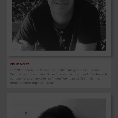
FELIX VELTE
ist 1991 geboren und Vater einer Tochter. Als gelernter Küfer und
Weinbautechniker unterstützt er Friedrich nicht nur im Außenbereich,
sondern ist auch im Keller zu finden. Weinbau ist für ihn nicht nur
Beruf, sondern zugleich Passion.