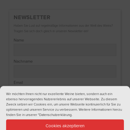
NEWSLETTER
Haben Sie Lust auf regelmäßige Informationen aus der Welt des Weins?
Tragen Sie sich doch gleich in unseren Newsletter ein!
Name
Nachname
Email
Wir möchten Ihnen nicht nur exzellente Weine bieten, sondern auch ein
ebenso hervorragendes Nutzererlebnis auf unserer Webseite. Zu diesem
Ich bin
Zweck setzen wir Cookies ein, um unsere Webseite kontinuierlich für Sie zu
optimieren und unseren Service zu verbessern. Weitere Informationen hierzu
finden Sie in unserer
"Datenschutzerklärung
.
Cookies akzeptieren
Ich akzeptiere die Datenschutzbedingungen