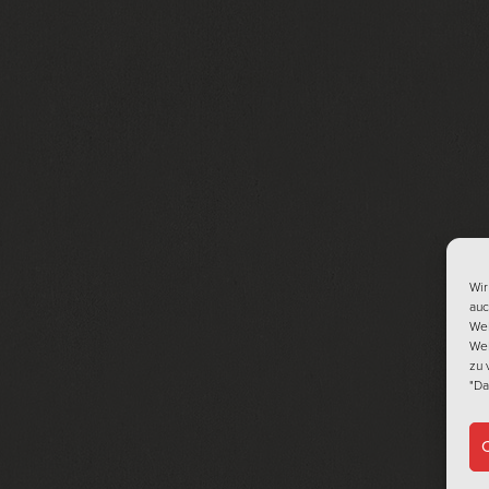
Wir
auc
Web
Web
zu 
"Da
C