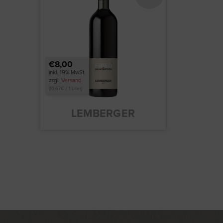
€8,00
inkl. 19% MwSt.
zzgl.
Versand
(
10,67
€
/ 1 Liter)
LEMBERGER