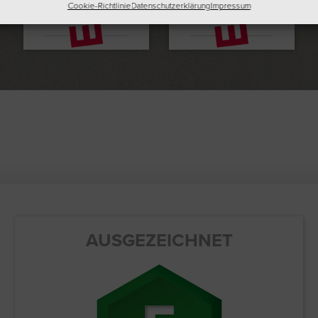
Cookie-Richtlinie
Datenschutzerklärung
Impressum
inkl. 19% MwSt. zzgl.
Versand
AUSGEZEICHNET