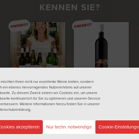
KENNEN SIE?
ANGEBOT
ANGEBOT
IN DEN WARENKORB
IN DEN WARENKORB
 möchten Ihnen nicht nur exzellente Weine bieten, sondern
WEISSES R
WINZER-
h ein ebenso hervorragendes Nutzererlebnis auf unserer
seite. Zu diesem Zweck setzen wir Cookies ein, um unsere
AUSCHEN – W
GLÜHWEIN
seite kontinuierlich für Sie zu optimieren und unseren Service
€6,50
EISSWEINE FÜ
verbessern. Weitere Informationen hierzu finden Sie in unserer
€4,90
tenschutzerklärung
.
(
6,53
€
/ 1 Liter)
R DEN SO
inkl. 19% MwSt. zzgl.
Versand
MMER
ookies akzeptieren
Nur techn. notwendige
Cookie-Einstellung
€53,00
€35,00
(
7,78
€
/ 1 Liter)