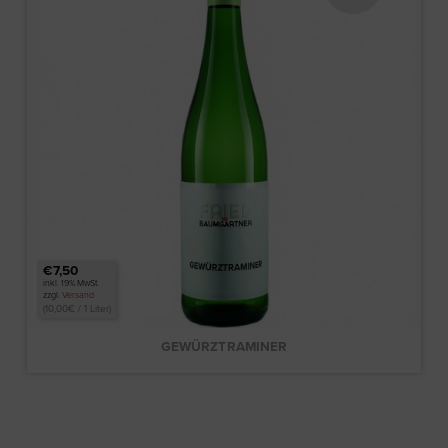
€7,50
inkl. 19% MwSt.
zzgl.
Versand
(
10,00
€
/ 1 Liter)
GEWÜRZTRAMINER