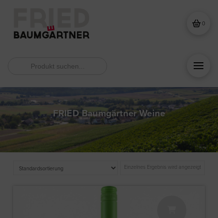
0
Search
for:
FRIED Baumgärtner Weine
Einzelnes Ergebnis wird angezeigt