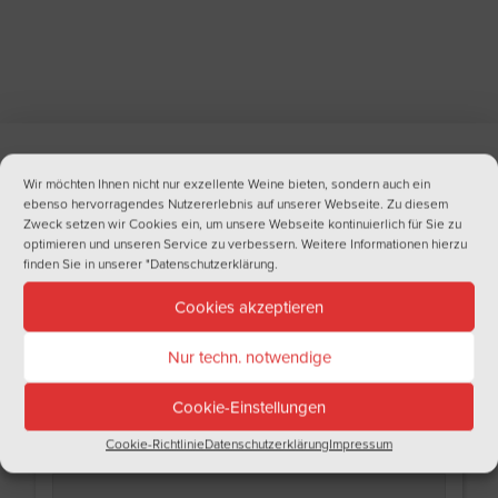
Wir möchten Ihnen nicht nur exzellente Weine bieten, sondern auch ein
NEWSLETTER
ebenso hervorragendes Nutzererlebnis auf unserer Webseite. Zu diesem
Zweck setzen wir Cookies ein, um unsere Webseite kontinuierlich für Sie zu
Haben Sie Lust auf regelmäßige Informationen aus der Welt des Weins?
optimieren und unseren Service zu verbessern. Weitere Informationen hierzu
Tragen Sie sich doch gleich in unseren Newsletter ein!
finden Sie in unserer
"Datenschutzerklärung
.
Name
Cookies akzeptieren
Nur techn. notwendige
Nachname
Cookie-Einstellungen
Cookie-Richtlinie
Datenschutzerklärung
Impressum
Email