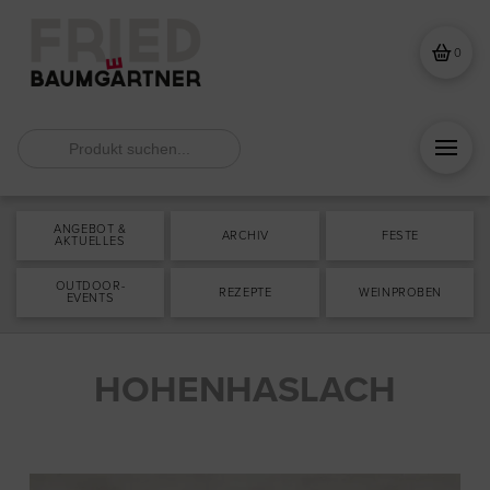
0
Search
for:
ANGEBOT &
ARCHIV
FESTE
AKTUELLES
OUTDOOR-
REZEPTE
WEINPROBEN
EVENTS
HOHENHASLACH