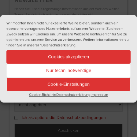
NEWSLETTER
Haben Sie Lust auf regelmäßige Informationen aus der Welt des Weins?
Tragen Sie sich doch gleich in unseren Newsletter ein!
Wir möchten Ihnen nicht nur exzellente Weine bieten, sondern auch ein
Name
ebenso hervorragendes Nutzererlebnis auf unserer Webseite. Zu diesem
Zweck setzen wir Cookies ein, um unsere Webseite kontinuierlich für Sie zu
optimieren und unseren Service zu verbessern. Weitere Informationen hierzu
finden Sie in unserer
"Datenschutzerklärung
.
Nachname
Cookies akzeptieren
Nur techn. notwendige
Email
Cookie-Einstellungen
Ich bin
Cookie-Richtlinie
Datenschutzerklärung
Impressum
Ich akzeptiere die Datenschutzbedingungen