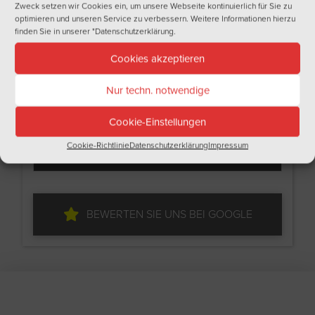
Zweck setzen wir Cookies ein, um unsere Webseite kontinuierlich für Sie zu
Email
optimieren und unseren Service zu verbessern. Weitere Informationen hierzu
finden Sie in unserer
"Datenschutzerklärung
.
Cookies akzeptieren
Ich bin
Nur techn. notwendige
Cookie-Einstellungen
Ich akzeptiere die Datenschutzbedingungen
Cookie-Richtlinie
Datenschutzerklärung
Impressum
BEWERTEN SIE UNS BEI GOOGLE