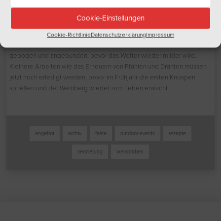
Jahr. Die Winterruhe und den stärksten Frost warten wir ab, bevor das
neue Weinjahr beginnt. Die erste Aufgabe im Weinberg ist ab
Cookie-Einstellungen
Januar/Februar der Rebschnitt. Altes Holz wird hierbei in Handarbeit
entfernt und die Zahl der Fruchtruten wird bestimmt. Dabei steht
Cookie-Richtlinie
Datenschutzerklärung
Impressum
immer das Ernteziel im Fokus. Danach werden die Fruchtruten
gebogen und angebunden, bevor das Wetter wieder milder wird.
Kleinere Arbeiten wie das Erneuern von Pfählen und Drähten müssen
jetzt noch erledigt werden, bevor im Frühjahr die ersten Knospen
sprießen und der Weinberg wieder zum Leben erwacht.
angebot
archiv
feste
outdoor-events
rezepte
vermietung
weinproben