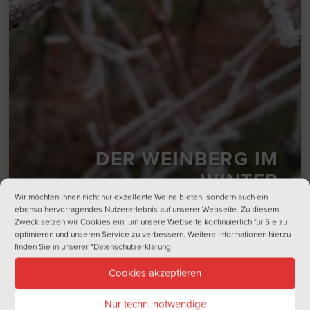
DER WEINBERG IM
WINTER
Wir möchten Ihnen nicht nur exzellente Weine bieten, sondern auch ein
ebenso hervorragendes Nutzererlebnis auf unserer Webseite. Zu diesem
Zweck setzen wir Cookies ein, um unsere Webseite kontinuierlich für Sie zu
optimieren und unseren Service zu verbessern. Weitere Informationen hierzu
finden Sie in unserer
"Datenschutzerklärung
.
Noch sind unsere Weinberge in ihrer wohlverdienten Winterruhe. Nach
der letzten Ernte haben wir die Erde umgepflügt damit diese sich
Cookies akzeptieren
erholen kann. So bereitet sich der Boden bestens für die nächsten
Trauben vor. Auch der Weinstock sammelt jetzt Kraft für das nächste
Nur techn. notwendige