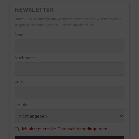
NEWSLETTER
Haben Sie Lust auf regelmäßige Informationen aus der Welt des Weins?
Tragen Sie sich doch gleich in unseren Newsletter ein!
Name
Nachname
Email
Ich bin
Ich akzeptiere die Datenschutzbedingungen