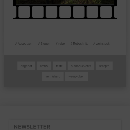
# Ausputzen
# Biegen
# rebe
# Rebschnitt
# weinstock
angebot
archiv
feste
outdoor-events
rezepte
vermietung
weinproben
NEWSLETTER