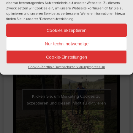
ebenso hervorragendes Nutzererlebnis auf unserer Webseite. Zu diesem
Zweck setzen wir Cookies ein, um unsere Webseite kontinuierlich für Sie zu
optimieren und unseren Service zu verbessern. Weitere Informationen hierzu
Damit die weiteren Arbeitsschritte erleichtert werden und
finden Sie in unserer
"Datenschutzerklärung
.
damit der Rebstock keinen unnötigen Ballast mit sich
herumtragen muss, wird das Holz vom Vorjahr abgeschnitten
Cookies akzeptieren
bzw. gekürzt.
Nur techn. notwendige
Cookie-Einstellungen
Cookie-Richtlinie
Datenschutzerklärung
Impressum
Klicken Sie, um Marketing Cookies zu
akzeptieren und diesen Inhalt zu aktivieren