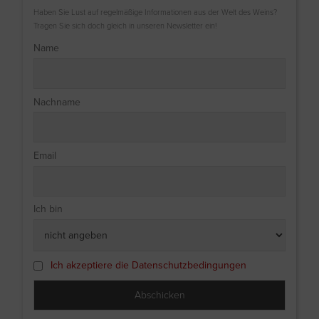
Haben Sie Lust auf regelmäßige Informationen aus der Welt des Weins?
Tragen Sie sich doch gleich in unseren Newsletter ein!
Name
Nachname
Email
Ich bin
Ich akzeptiere die Datenschutzbedingungen