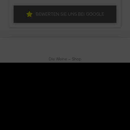
BEWERTEN SIE UNS BEI GOOGLE
Die Weine – Shop
AGBs
Versand & Lieferung
Zahlungsweisen
Datenschutzerklärung
Widerrufsbelehrung & Widerrufsformular