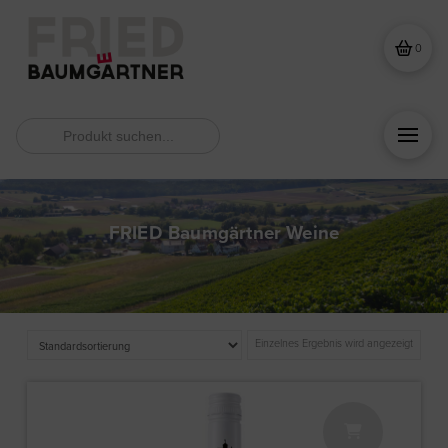
0
Search
for:
FRIED Baumgärtner Weine
Einzelnes Ergebnis wird angezeigt