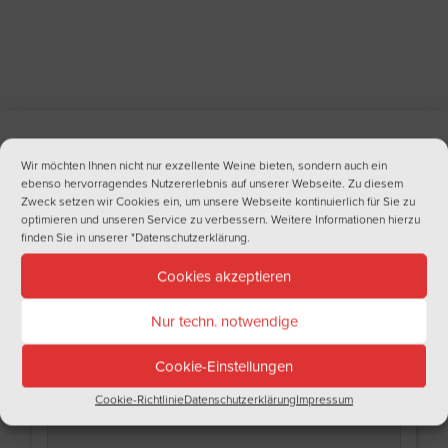
Wir möchten Ihnen nicht nur exzellente Weine bieten, sondern auch ein
NEWSLETTER
ebenso hervorragendes Nutzererlebnis auf unserer Webseite. Zu diesem
Zweck setzen wir Cookies ein, um unsere Webseite kontinuierlich für Sie zu
Haben Sie Lust auf regelmäßige Informationen aus der Welt des Weins?
optimieren und unseren Service zu verbessern. Weitere Informationen hierzu
Tragen Sie sich doch gleich in unseren Newsletter ein!
finden Sie in unserer
"Datenschutzerklärung
.
Name
Cookies akzeptieren
Nur techn. notwendige
Nachname
Cookie-Einstellungen
Cookie-Richtlinie
Datenschutzerklärung
Impressum
Email