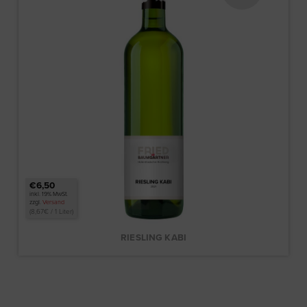
€6,50
inkl. 19% MwSt.
zzgl.
Versand
(
8,67
€
/ 1 Liter)
RIESLING KABI