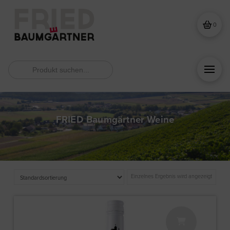
0
Search
for:
FRIED Baumgärtner Weine
Einzelnes Ergebnis wird angezeigt