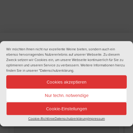
Wir möchten Ihnen nicht nur exzellente Weine bieten, sondern auch ein
NEWSLETTER
ebenso hervorragendes Nutzererlebnis auf unserer Webseite. Zu diesem
Zweck setzen wir Cookies ein, um unsere Webseite kontinuierlich für Sie zu
Haben Sie Lust auf regelmäßige Informationen aus der Welt des Weins?
optimieren und unseren Service zu verbessern. Weitere Informationen hierzu
Tragen Sie sich doch gleich in unseren Newsletter ein!
finden Sie in unserer
"Datenschutzerklärung
.
Name
Cookies akzeptieren
Nur techn. notwendige
Nachname
Cookie-Einstellungen
Cookie-Richtlinie
Datenschutzerklärung
Impressum
Email