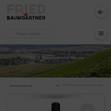
0
Search
for:
FRIED Baumgärtner Weine
Einzelnes Ergebnis wird angezeigt
SELEKTION