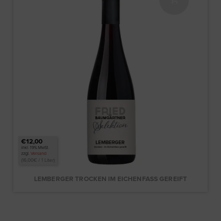
€12,00
inkl. 19% MwSt.
zzgl.
Versand
(
16,00
€
/ 1 Liter)
LEMBERGER TROCKEN IM EICHENFASS GEREIFT