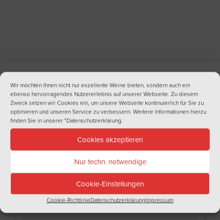
Wir möchten Ihnen nicht nur exzellente Weine bieten, sondern auch ein
ebenso hervorragendes Nutzererlebnis auf unserer Webseite. Zu diesem
NEWSLETTER
Zweck setzen wir Cookies ein, um unsere Webseite kontinuierlich für Sie zu
Haben Sie Lust auf regelmäßige Informationen aus der Welt des Weins?
optimieren und unseren Service zu verbessern. Weitere Informationen hierzu
finden Sie in unserer
"Datenschutzerklärung
.
Tragen Sie sich doch gleich in unseren Newsletter ein!
Name
Cookies akzeptieren
Nur techn. notwendige
Nachname
Cookie-Einstellungen
Cookie-Richtlinie
Datenschutzerklärung
Impressum
Email