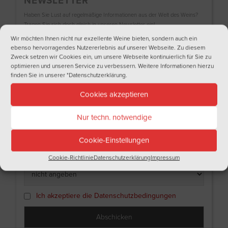
NEWSLETTER
Haben Sie Lust auf regelmäßige Informationen aus der Welt des Weins?
Tragen Sie sich doch gleich in unseren Newsletter ein!
Wir möchten Ihnen nicht nur exzellente Weine bieten, sondern auch ein
Name
ebenso hervorragendes Nutzererlebnis auf unserer Webseite. Zu diesem
Zweck setzen wir Cookies ein, um unsere Webseite kontinuierlich für Sie zu
optimieren und unseren Service zu verbessern. Weitere Informationen hierzu
finden Sie in unserer
"Datenschutzerklärung
.
Nachname
Cookies akzeptieren
Nur techn. notwendige
Email
Cookie-Einstellungen
Ich bin
Cookie-Richtlinie
Datenschutzerklärung
Impressum
Ich akzeptiere die Datenschutzbedingungen