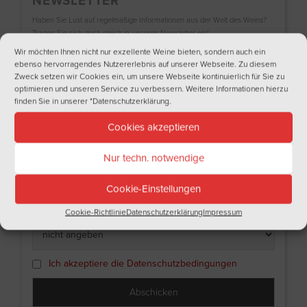
NEWSLETTER
Haben Sie Lust auf regelmäßige Informationen aus der Welt des Weins?
Tragen Sie sich doch gleich in unseren Newsletter ein!
Wir möchten Ihnen nicht nur exzellente Weine bieten, sondern auch ein
Name
ebenso hervorragendes Nutzererlebnis auf unserer Webseite. Zu diesem
Zweck setzen wir Cookies ein, um unsere Webseite kontinuierlich für Sie zu
optimieren und unseren Service zu verbessern. Weitere Informationen hierzu
finden Sie in unserer
"Datenschutzerklärung
.
Nachname
Cookies akzeptieren
Nur techn. notwendige
Email
Cookie-Einstellungen
Ich bin
Cookie-Richtlinie
Datenschutzerklärung
Impressum
Ich akzeptiere die Datenschutzbedingungen