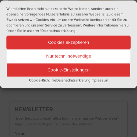
Wir möchten Ihnen nicht nur exzellente Weine bieten, sondern auch ein
ebenso hervorragendes Nutzererlebnis auf unserer Webseite. Zu diesem
Zweck setzen wir Cookies ein, um unsere Webseite kontinuierlich für Sie zu
optimieren und unseren Service zu verbessern. Weitere Informationen hierzu
finden Sie in unserer
"Datenschutzerklärung
.
Cookies akzeptieren
Nur techn. notwendige
Grillen und Wein
Cookie-Einstellungen
Cookie-Richtlinie
Datenschutzerklärung
Impressum
NEWSLETTER
Haben Sie Lust auf regelmäßige Informationen aus der Welt des Weins?
Tragen Sie sich doch gleich in unseren Newsletter ein!
Name