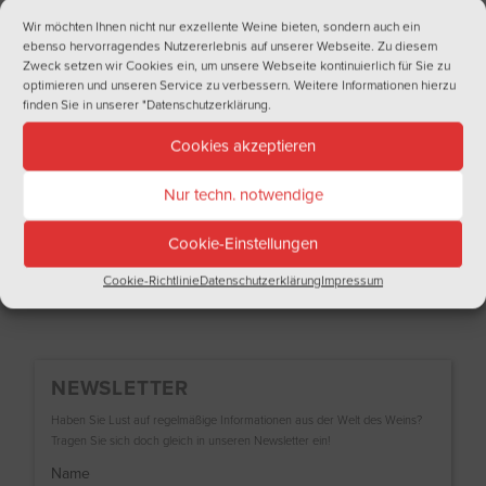
Wir möchten Ihnen nicht nur exzellente Weine bieten, sondern auch ein
ebenso hervorragendes Nutzererlebnis auf unserer Webseite. Zu diesem
Zweck setzen wir Cookies ein, um unsere Webseite kontinuierlich für Sie zu
optimieren und unseren Service zu verbessern. Weitere Informationen hierzu
finden Sie in unserer
"Datenschutzerklärung
.
Cookies akzeptieren
Nur techn. notwendige
PFERDEMARKT – 1. bis 5. 09.
Cookie-Einstellungen
Cookie-Richtlinie
Datenschutzerklärung
Impressum
NEWSLETTER
Haben Sie Lust auf regelmäßige Informationen aus der Welt des Weins?
Tragen Sie sich doch gleich in unseren Newsletter ein!
Name