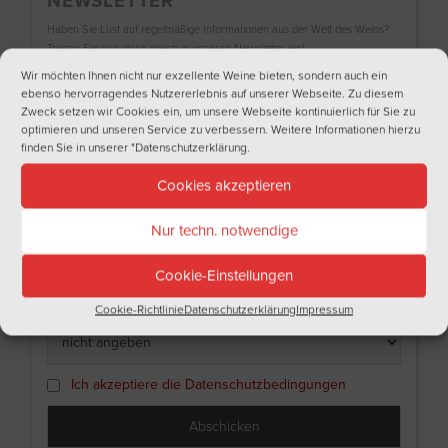
NEWSLETTER
Haben Sie Lust auf regelmäßige Informationen aus der Welt des Weins?
Tragen Sie sich doch gleich in unseren Newsletter ein!
Wir möchten Ihnen nicht nur exzellente Weine bieten, sondern auch ein
Name
ebenso hervorragendes Nutzererlebnis auf unserer Webseite. Zu diesem
Zweck setzen wir Cookies ein, um unsere Webseite kontinuierlich für Sie zu
optimieren und unseren Service zu verbessern. Weitere Informationen hierzu
finden Sie in unserer
"Datenschutzerklärung
.
Nachname
Cookies akzeptieren
Nur techn. notwendige
Email
Cookie-Einstellungen
Ich bin
Cookie-Richtlinie
Datenschutzerklärung
Impressum
Ich akzeptiere die Datenschutzbedingungen