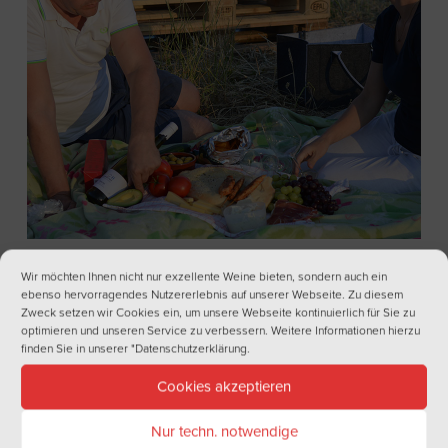
Baguette Rezept
Wir möchten Ihnen nicht nur exzellente Weine bieten, sondern auch ein
ebenso hervorragendes Nutzererlebnis auf unserer Webseite. Zu diesem
Zweck setzen wir Cookies ein, um unsere Webseite kontinuierlich für Sie zu
optimieren und unseren Service zu verbessern. Weitere Informationen hierzu
finden Sie in unserer
"Datenschutzerklärung
.
Cookies akzeptieren
NEWSLETTER
Nur techn. notwendige
Haben Sie Lust auf regelmäßige Informationen aus der Welt des Weins?