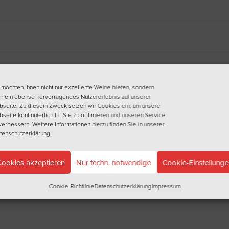
 möchten Ihnen nicht nur exzellente Weine bieten, sondern
h ein ebenso hervorragendes Nutzererlebnis auf unserer
seite. Zu diesem Zweck setzen wir Cookies ein, um unsere
seite kontinuierlich für Sie zu optimieren und unseren Service
verbessern. Weitere Informationen hierzu finden Sie in unserer
tenschutzerklärung
.
ookies akzeptieren
Nur techn. notwendige
Cookie-Einstellung
Cookie-Richtlinie
Datenschutzerklärung
Impressum