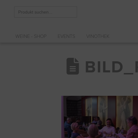
Search
for:
WEINE - SHOP
EVENTS
VINOTHEK
BILD_