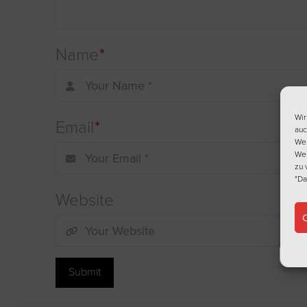
Name
*
Wir
Email
*
auc
Web
Web
zu 
"Da
Website
C