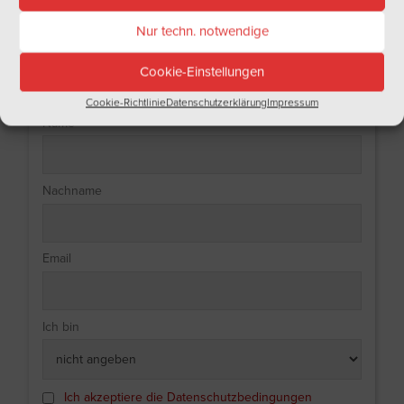
Nur techn. notwendige
NEWSLETTER
Cookie-Einstellungen
Haben Sie Lust auf regelmäßige Informationen aus der Welt des Weins?
Tragen Sie sich doch gleich in unseren Newsletter ein!
Cookie-Richtlinie
Datenschutzerklärung
Impressum
Name
Nachname
Email
Ich bin
Ich akzeptiere die Datenschutzbedingungen