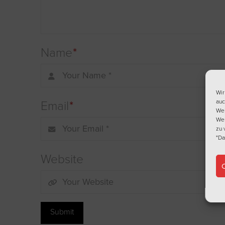
Name
*
Wir
Email
*
auc
Web
Web
zu 
"Da
Website
C