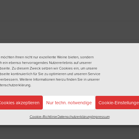
 möchten Ihnen nicht nur exzellente Weine bieten, sondern
h ein ebenso hervorragendes Nutzererlebnis auf unserer
seite. Zu diesem Zweck setzen wir Cookies ein, um unsere
seite kontinuierlich für Sie zu optimieren und unseren Service
verbessern. Weitere Informationen hierzu finden Sie in unserer
tenschutzerklärung
.
ookies akzeptieren
Nur techn. notwendige
Cookie-Einstellung
Cookie-Richtlinie
Datenschutzerklärung
Impressum