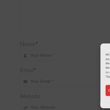
Name
*
Wir
auc
Web
Web
Email
*
zu 
"Da
C
Website