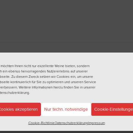
 möchten Ihnen nicht nur exzellente Weine bieten, sondern
h ein ebenso hervorragendes Nutzererlebnis auf unserer
seite. Zu diesem Zweck setzen wir Cookies ein, um unsere
seite kontinuierlich für Sie zu optimieren und unseren Service
verbessern. Weitere Informationen hierzu finden Sie in unserer
tenschutzerklärung
.
ookies akzeptieren
Nur techn. notwendige
Cookie-Einstellung
Cookie-Richtlinie
Datenschutzerklärung
Impressum