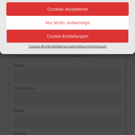
Cookies akzeptieren
Nur techn. notwendige
Cookie-Einstellungen
NEWSLETTER
Cookie-Richtlinie
Datenschutzerklärung
Impressum
Haben Sie Lust auf regelmäßige Informationen aus der Welt des Weins?
Tragen Sie sich doch gleich in unseren Newsletter ein!
Name
Nachname
Email
Ich bin