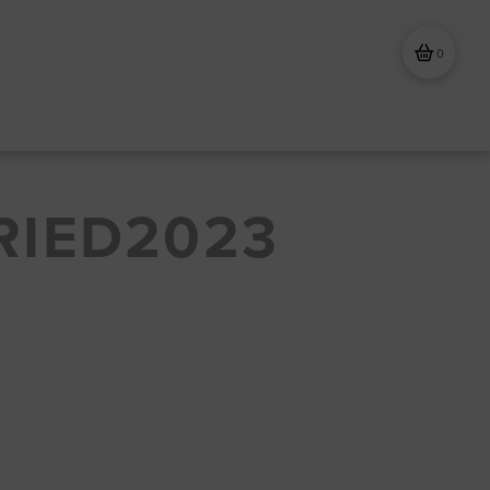
0
IED2023