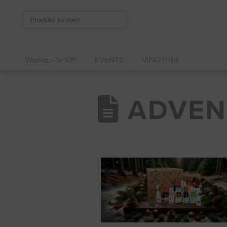
Search
for:
WEINE - SHOP
EVENTS
VINOTHEK
ADVEN