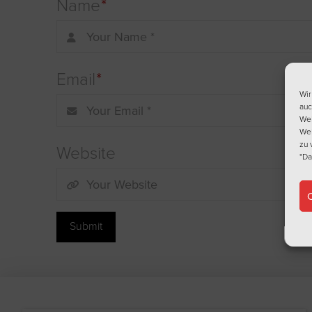
Name
*
Email
*
Wir
auc
Web
Web
zu 
Website
"Da
C