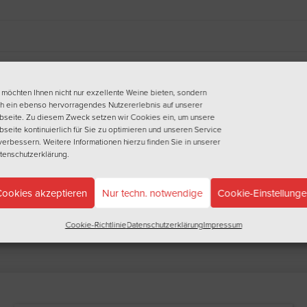
 möchten Ihnen nicht nur exzellente Weine bieten, sondern
h ein ebenso hervorragendes Nutzererlebnis auf unserer
seite. Zu diesem Zweck setzen wir Cookies ein, um unsere
seite kontinuierlich für Sie zu optimieren und unseren Service
verbessern. Weitere Informationen hierzu finden Sie in unserer
tenschutzerklärung
.
ookies akzeptieren
Nur techn. notwendige
Cookie-Einstellung
Cookie-Richtlinie
Datenschutzerklärung
Impressum