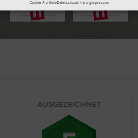
Cookie-Richtlinie
Datenschutzerklärung
Impressum
inkl. 19% MwSt. zzgl.
Versand
AUSGEZEICHNET