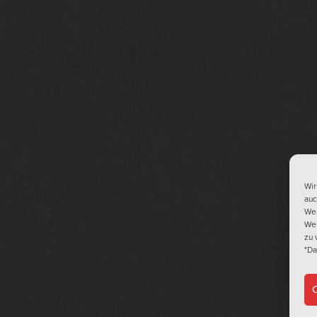
Wir
auc
Web
Web
zu 
"Da
C