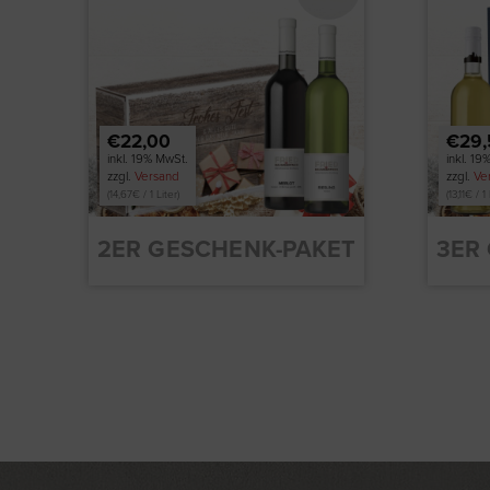
€22,00
€29,
inkl. 19% MwSt.
inkl. 19
zzgl.
Versand
zzgl.
Ve
(
14,67
€
/ 1 Liter)
(
13,11
€
/ 1 
2ER GESCHENK-PAKET
3ER