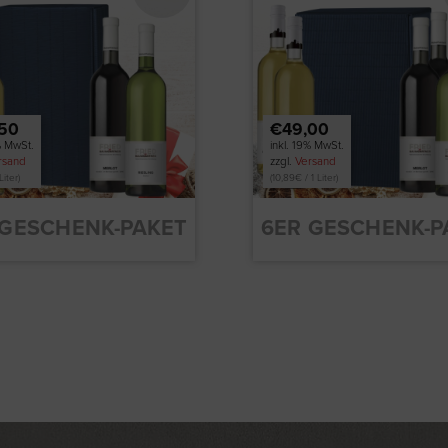
50
€49,00
% MwSt.
inkl. 19% MwSt.
rsand
zzgl.
Versand
Liter)
(
10,89
€
/ 1 Liter)
 GESCHENK-PAKET
6ER GESCHENK-P