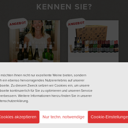
KENNEN SIE?
ANGEBOT
ANGEBOT
IN DEN WARENKORB
IN DEN WARENKORB
ADVENTS
KALENDER
 möchten Ihnen nicht nur exzellente Weine bieten, sondern
WEISSES R
€105,00
h ein ebenso hervorragendes Nutzererlebnis auf unserer
€95,00
seite. Zu diesem Zweck setzen wir Cookies ein, um unsere
AUSCHEN – W
inkl. 19% MwSt. zzgl.
Versand
seite kontinuierlich für Sie zu optimieren und unseren Service
EISSWEINE FÜ
verbessern. Weitere Informationen hierzu finden Sie in unserer
tenschutzerklärung
.
R DEN SO
MMER
ookies akzeptieren
Nur techn. notwendige
Cookie-Einstellung
€53,00
€35,00
(
7,78
€
/ 1 Liter)