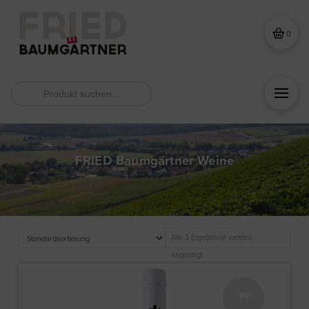
0
Search
for:
FRIED Baumgärtner Weine
Alle 3 Ergebnisse werden
angezeigt