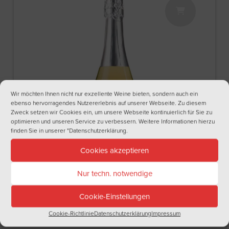
Wir möchten Ihnen nicht nur exzellente Weine bieten, sondern auch ein
ebenso hervorragendes Nutzererlebnis auf unserer Webseite. Zu diesem
Zweck setzen wir Cookies ein, um unsere Webseite kontinuierlich für Sie zu
optimieren und unseren Service zu verbessern. Weitere Informationen hierzu
finden Sie in unserer
"Datenschutzerklärung
.
Cookies akzeptieren
€12,00
inkl. 19% MwSt.
zzgl.
Versand
Nur techn. notwendige
(
16,00
€
/ 1 Liter)
Cookie-Einstellungen
MUSKAT GOLD SEKT
Cookie-Richtlinie
Datenschutzerklärung
Impressum