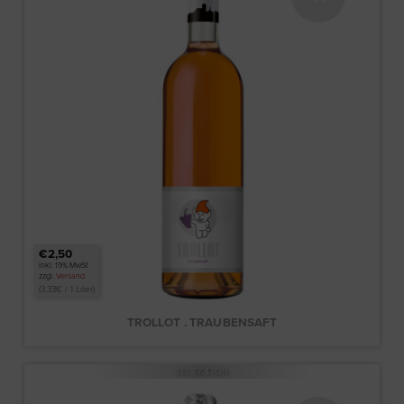
€2,50
inkl. 19% MwSt.
zzgl.
Versand
(
3,33
€
/ 1 Liter)
TROLLOT . TRAUBENSAFT
SELEKTION