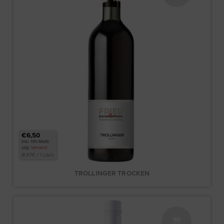
€6,50
inkl. 19% MwSt.
zzgl.
Versand
(
8,67
€
/ 1 Liter)
TROLLINGER TROCKEN