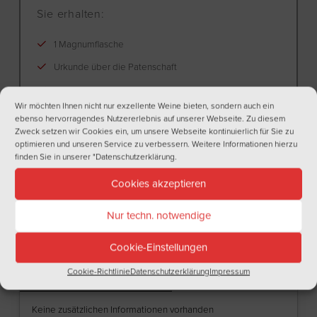
Sie erhalten:
1 Magnumflasche
Urkunde über die Patenschaft
Eigenes Schild am Rebstock (Rebsorte nach Wunsch)
Wir möchten Ihnen nicht nur exzellente Weine bieten, sondern auch ein
Jährlich zwei Flaschen Wein der gewünschten Sorte
ebenso hervorragendes Nutzererlebnis auf unserer Webseite. Zu diesem
Zweck setzen wir Cookies ein, um unsere Webseite kontinuierlich für Sie zu
Möglichkeit bei der Lese hautnah dabei zu sein
optimieren und unseren Service zu verbessern. Weitere Informationen hierzu
finden Sie in unserer
"Datenschutzerklärung
.
3 Jahre Laufzeit
Cookies akzeptieren
Nur techn. notwendige
Cookie-Einstellungen
Cookie-Richtlinie
Datenschutzerklärung
Impressum
ZUSÄTZLICHE INFORMATIONEN
BEWERTUNGEN (0)
Keine zusätzlichen Informationen vorhanden