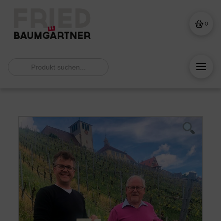
0
Search
for: