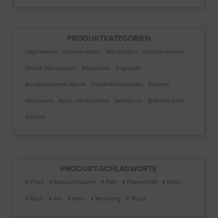
PRODUKTKATEGORIEN
Lagenweine
Sommeraktion
Weinproben
Geschenkideen
Online Weinproben
Alkoholfrei
Angebote
Ausgezeichnete Weine
Pakete/Kollektionen
Rotwein
Weisswein
Rosé | Weissherbst
Sekt/Secco
Brände/Liköre
Genuss
PRODUKT-SCHLAGWORTE
# Fried
# Magnumflasche
# Pate
# Patenschaft
# Rebe
# Rosé
# Rot
# Wein
# Weinberg
# Weiss