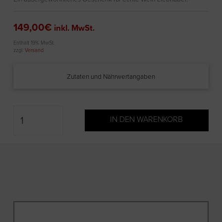
149,00
€
inkl. MwSt.
Enthält 19% MwSt.
zzgl.
Versand
Zutaten und Nährwertangaben
Reb-
IN DEN WARENKORB
Patenschaft
Menge