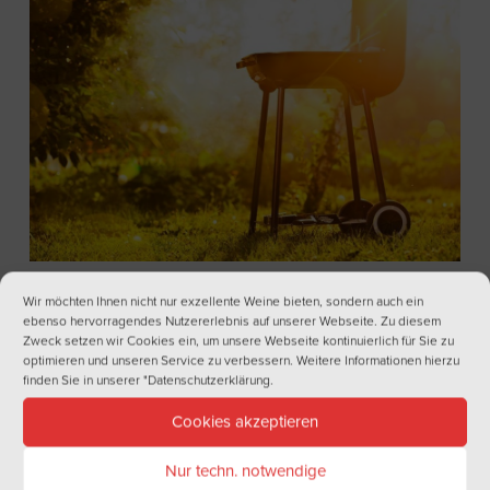
BARBECUE VOM FEINSTEN – 22. Juli 2023
Wir möchten Ihnen nicht nur exzellente Weine bieten, sondern auch ein
ebenso hervorragendes Nutzererlebnis auf unserer Webseite. Zu diesem
Zweck setzen wir Cookies ein, um unsere Webseite kontinuierlich für Sie zu
optimieren und unseren Service zu verbessern. Weitere Informationen hierzu
finden Sie in unserer
"Datenschutzerklärung
.
Cookies akzeptieren
NEWSLETTER
Nur techn. notwendige
Haben Sie Lust auf regelmäßige Informationen aus der Welt des Weins?