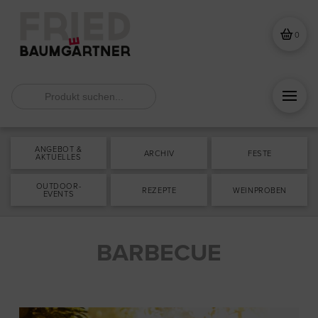
0
Search
for:
ANGEBOT &
ARCHIV
FESTE
AKTUELLES
OUTDOOR-
REZEPTE
WEINPROBEN
EVENTS
BARBECUE