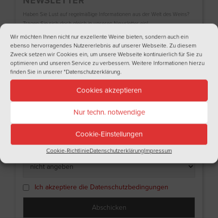
NEWSLETTER
Haben Sie Lust auf regelmäßige Informationen aus der Welt des Weins?
Tragen Sie sich doch gleich in unseren Newsletter ein!
Wir möchten Ihnen nicht nur exzellente Weine bieten, sondern auch ein
Name
ebenso hervorragendes Nutzererlebnis auf unserer Webseite. Zu diesem
Zweck setzen wir Cookies ein, um unsere Webseite kontinuierlich für Sie zu
optimieren und unseren Service zu verbessern. Weitere Informationen hierzu
finden Sie in unserer
"Datenschutzerklärung
.
Nachname
Cookies akzeptieren
Nur techn. notwendige
Email
Cookie-Einstellungen
Ich bin
Cookie-Richtlinie
Datenschutzerklärung
Impressum
Ich akzeptiere die Datenschutzbedingungen