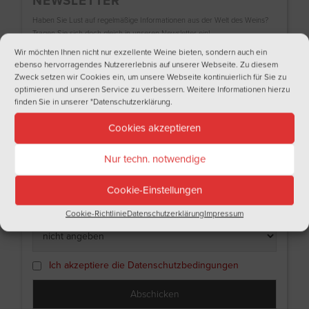
NEWSLETTER
Haben Sie Lust auf regelmäßige Informationen aus der Welt des Weins?
Tragen Sie sich doch gleich in unseren Newsletter ein!
Wir möchten Ihnen nicht nur exzellente Weine bieten, sondern auch ein
Name
ebenso hervorragendes Nutzererlebnis auf unserer Webseite. Zu diesem
Zweck setzen wir Cookies ein, um unsere Webseite kontinuierlich für Sie zu
optimieren und unseren Service zu verbessern. Weitere Informationen hierzu
finden Sie in unserer
"Datenschutzerklärung
.
Nachname
Cookies akzeptieren
Nur techn. notwendige
Email
Cookie-Einstellungen
Ich bin
Cookie-Richtlinie
Datenschutzerklärung
Impressum
Ich akzeptiere die Datenschutzbedingungen