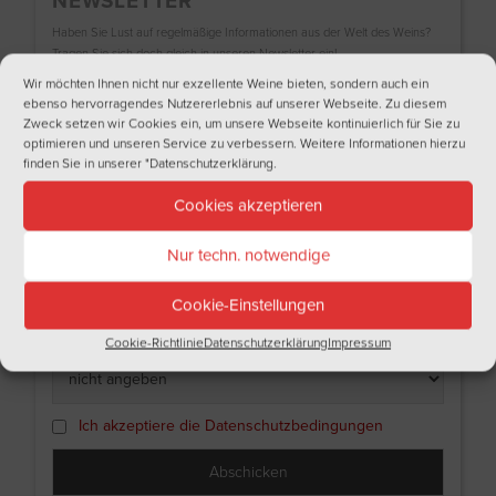
NEWSLETTER
Haben Sie Lust auf regelmäßige Informationen aus der Welt des Weins?
Tragen Sie sich doch gleich in unseren Newsletter ein!
Wir möchten Ihnen nicht nur exzellente Weine bieten, sondern auch ein
Name
ebenso hervorragendes Nutzererlebnis auf unserer Webseite. Zu diesem
Zweck setzen wir Cookies ein, um unsere Webseite kontinuierlich für Sie zu
optimieren und unseren Service zu verbessern. Weitere Informationen hierzu
finden Sie in unserer
"Datenschutzerklärung
.
Nachname
Cookies akzeptieren
Nur techn. notwendige
Email
Cookie-Einstellungen
Ich bin
Cookie-Richtlinie
Datenschutzerklärung
Impressum
Ich akzeptiere die Datenschutzbedingungen