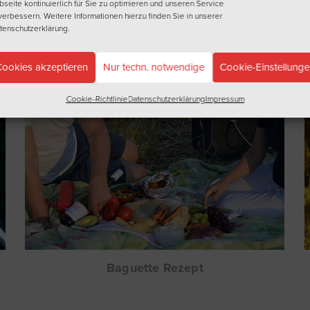
seite kontinuierlich für Sie zu optimieren und unseren Service
verbessern. Weitere Informationen hierzu finden Sie in unserer
tenschutzerklärung
.
ookies akzeptieren
Nur techn. notwendige
Cookie-Einstellung
Cookie-Richtlinie
Datenschutzerklärung
Impressum
Baguette Rezept