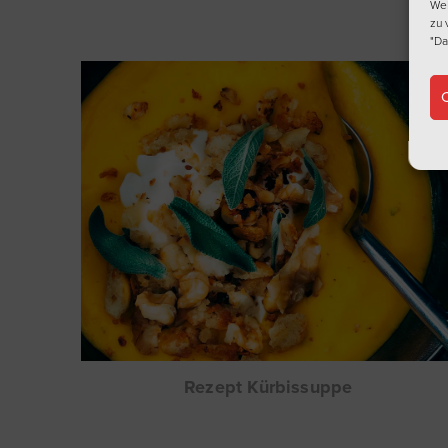
Web
zu 
"Da
C
Rezept Kürbissuppe