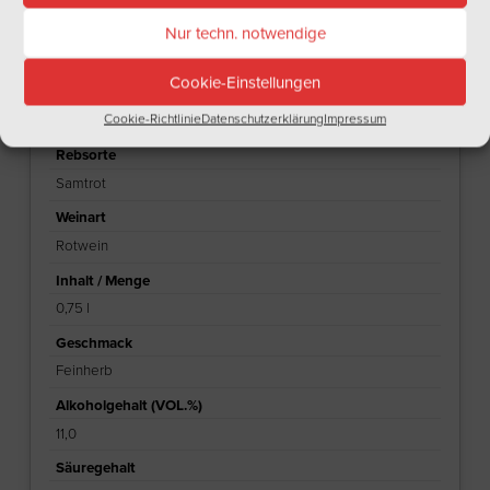
Nur techn. notwendige
ZUSÄTZLICHE INFORMATIONEN
BEWERTUNGEN (0)
Cookie-Einstellungen
Gewicht
Cookie-Richtlinie
Datenschutzerklärung
Impressum
1 kg
Rebsorte
Samtrot
Weinart
Rotwein
Inhalt / Menge
0,75 l
Geschmack
Feinherb
Alkoholgehalt (VOL.%)
11,0
Säuregehalt