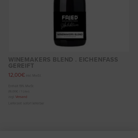
WINEMAKERS BLEND . EICHENFASS
GEREIFT
12,00
€
inkl. MwSt.
Enthält 19% MwSt.
(
16,00
€
/ 1 Liter)
zzgl.
Versand
Lieferzeit: sofort lieferbar