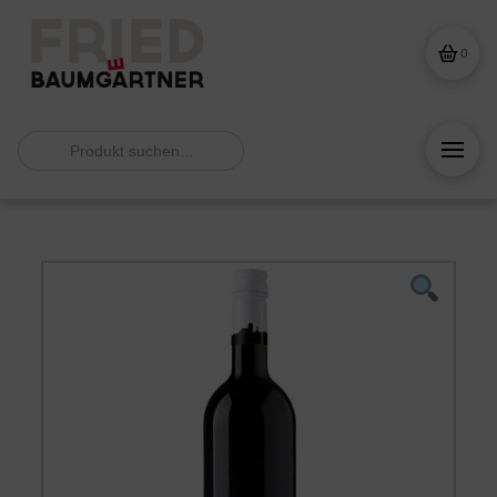
0
Search
for: