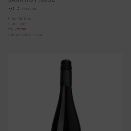
7,00
€
inkl. MwSt.
Enthält 19% MwSt.
(
9,33
€
/ 1 Liter)
zzgl.
Versand
Lieferzeit: sofort lieferbar