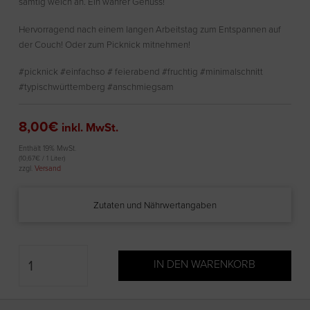
samtig weich an. Ein wahrer Genuss!
Hervorragend nach einem langen Arbeitstag zum Entspannen auf
der Couch! Oder zum Picknick mitnehmen!
#picknick #einfachso # feierabend #fruchtig #minimalschnitt
#typischwürttemberg #anschmiegsam
8,00
€
inkl. MwSt.
Enthält 19% MwSt.
(
10,67
€
/ 1 Liter)
zzgl.
Versand
Zutaten und Nährwertangaben
SAMTROT
IN DEN WARENKORB
feinherb
Menge