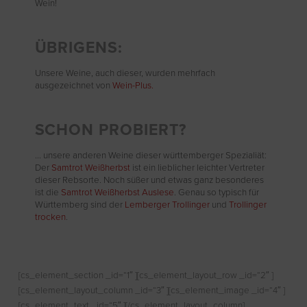
Wein!
ÜBRIGENS:
Unsere Weine, auch dieser, wurden mehrfach
ausgezeichnet von
Wein-Plus.
SCHON PROBIERT?
... unsere anderen Weine dieser württemberger Spezialiät:
Der
Samtrot Weißherbst
ist ein lieblicher leichter Vertreter
dieser Rebsorte. Noch süßer und etwas ganz besonderes
ist die
Samtrot Weißherbst Auslese
. Genau so typisch für
Württemberg sind der
Lemberger Trollinger
und
Trollinger
trocken
.
[cs_element_section _id=“1″ ][cs_element_layout_row _id=“2″ ]
[cs_element_layout_column _id=“3″ ][cs_element_image _id=“4″ ]
[cs_element_text _id=“5″ ][/cs_element_layout_column]