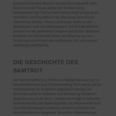
produziert kleinere Beeren. Genau das ist gewollt, denn
das Aroma der Traube sitzt in der Schale und je
kleinbeeriger die Trauben sind, desto mehr Schale ist im
Verhältnis zum Fruchtfleisch da. Dies sorgt dann für ein
intensiveres Aroma. Unsere Lemberger reifen in den
Weinbergen rund um Hohenhaslach. Für den Weißherbst
pressen wir die gelesenen Trauben nach kurzer Standzeit
direkt ab. So löst sich die Farbe nur teilweise aus der
Schale und es entsteht der roséfarbene Ton von diesem
Lemberger Weißherbst.
DIE GESCHICHTE DES
SAMTROT
Der Samtrot gehört zur Familie der Burgunderreben. Er ist
eine Mutation aus dem Schwarzriesling. Sein Namen ist bei
ihm Programm: Er ist einfach unglaublich samtig. Die
Rebsorte wurde in Heilbronn und Weinsberg “entdeckt”,
quasi bei uns um die Ecke. Charakterlich liegt er zwischen
Schwarzriesling und Spätburgunder. Die Rebe wurde nicht
nur in Württemberger entdeckt, sondern wird auch fast
ausschließlich hier angebaut. Ein echter Württemberger