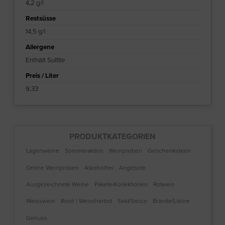
4,2 g/l
Restsüsse
14,5 g/l
Allergene
Enthält Sulfite
Preis / Liter
9,33
PRODUKTKATEGORIEN
Lagenweine
Sommeraktion
Weinproben
Geschenkideen
Online Weinproben
Alkoholfrei
Angebote
Ausgezeichnete Weine
Pakete/Kollektionen
Rotwein
Weisswein
Rosé | Weissherbst
Sekt/Secco
Brände/Liköre
Genuss