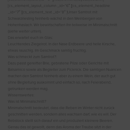
[cs_element_layout_column _id=“6″ ][cs_element_headline
_id=“7″ ][cs_element_text _id=“8″ ]Unser Samtrot mit
Schwarzriesling feinherb wächst in den Weinbergen von
Hohenhaslach. Wir bewirtschaften ihn teilweise im Minimalschnitt
(siehe weiter unten).
Das erwartet euch im Glas:
Leuchtendes Ziegelrot. In der Nase Erdbeere und helle Kirsche,
etwas rauschig. Im Geschmack samtig fruchtig.
Was schmeckt zum Samtrot?:
Dazu passt gereifter Brie, gebratene Pilze oder Gerichte mit
Balsamico sowie als Begleiter zum Picknick. Die samtigen Nuancen
machen den Samtrot feinherb aber zu einem Wein, der auch gut
ohne Begleitung auskommt und einfach so, nach Feierabend,
getrunken werden mag.
Wissenswertes:
Was ist Minimalschnitt?
Minimalschnitt bedeutet, dass die Reben im Winter nicht zurück
geschnitten werden, sondern alles wachsen darf, wie es will. Der
Rebstock stellt sich darauf ein und produziert kleinere Beeren.
Genau das ist gewollt, denn das Aroma der Traube sitzt in der